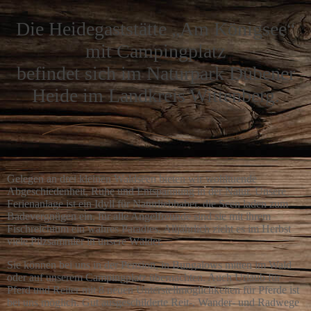
Die Heidegaststätte „Am Königsee“
mit Campingplatz
befindet sich im Naturpark Dübener
Heide im Landkreis Wittenberg.
Gelegen an drei kleinen Waldseen bieten wir wohltuende
Abgeschiedenheit, Ruhe und Entspannung in der Natur. Unsere
Ferienanlage ist ein Idyll für Naturliebhaber, die Seen laden zum
Badevergnügen ein, für alle Angelfreunde sind sie mit ihrem
Fischreichtum ein wahres Paradies. Alljährlich zieht es im Herbst
viele Pilzsammler in unsere Wälder.
Sie können bei uns in der Pension, in Bungalows mitten im Wald
oder auf unserem Campingplatz übernachten. Auch Urlaub für
Pferd und Reiter mit 8 neuen Unterstellmöglichkeiten für Pferde ist
bei uns möglich. Gut ausgeschilderte Reit-, Wander- und Radwege