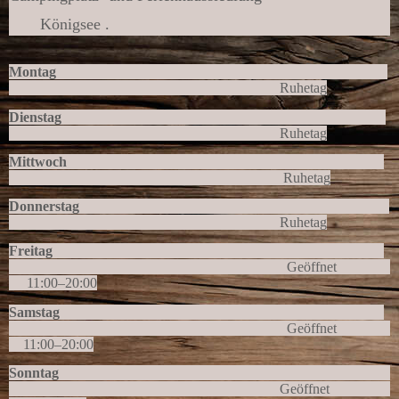
Königsee .
Montag
Ruhetag
Dienstag
Ruhetag
Mittwoch
Ruhetag
Donnerstag
Ruhetag
Freitag
Geöffnet
11
:
00
–
20
:
00
Samstag
Geöffnet
11
:
00
–
20
:
00
Sonntag
Geöffnet